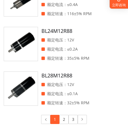
额定电流
：
≤0.4A
立即咨询
额定转速
：
116±5% RPM
BL24M12R88
额定电压
：
12V
额定电流
：
≤0.2A
额定转速
：
35±5% RPM
BL28M12R88
额定电压
：
12V
额定电流
：
≤0.1A
额定转速
：
32±5% RPM
1
2
3